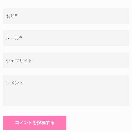
シ
ョ
ン