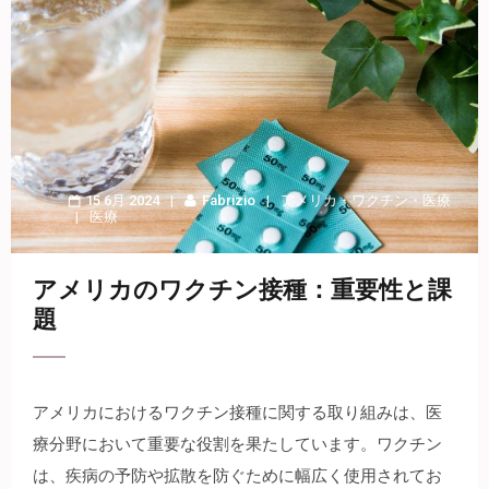
15 6月 2024
Fabrizio
アメリカ
・
ワクチン
・
医療
医療
アメリカのワクチン接種：重要性と課
題
アメリカにおけるワクチン接種に関する取り組みは、医
療分野において重要な役割を果たしています。
ワクチン
は、疾病の予防や拡散を防ぐために幅広く使用されてお