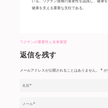
いる。ワクチン接種の重要性を認識し、健康を
健康を支える重要な支柱である。
ワクチンの重要性と未来展望
投
稿
返信を残す
ナ
ビ
メールアドレスが公開されることはありません。
*
が
ゲ
ー
シ
ョ
ン